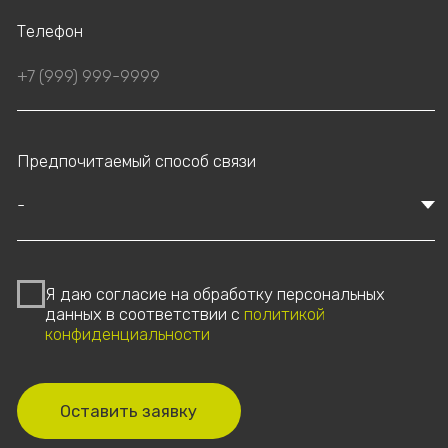
Офис:
г. Новосибирск,
ул. Аэропорт, д. 49, офис 69
Выставочный дом:
Новосибирская область, Мошковский район,
КП Freedom Village, ул. Южный квартал, 22
Дополнительные офисы:
Новосибирская область, Новосибирский район,
с. Каменка, м-н. Близкий, 1028
Новосибирская область, Новосибирский район,
с. Марусино, ул. Кандинского, 1
Новосибирская область, г. Искитим,
Юбилейный проспект, 14
ООО "ДМ ГРУПП", ИНН: 5433974482, ОГРН: 1205400027436
Пользуясь сервисами сайта ООО "ДМ ГРУПП" вы соглашаетесь на
обработку ваших персональных данных администрацией сайта,
согласно
Политике обработки персональных данных
компании и
положений Федерального закона от 27.07.2006 г. № 152-ФЗ "О
персональных данных".