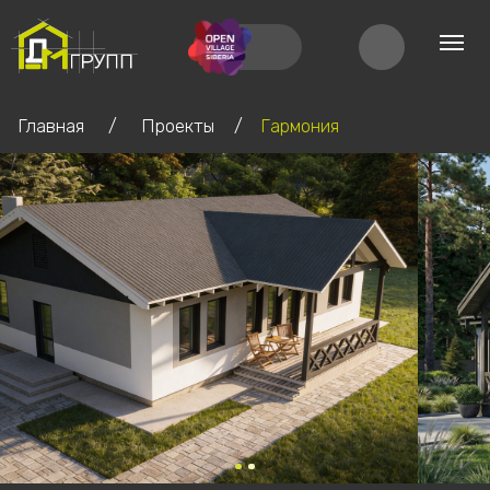
/
/
Главная
Проекты
Гармония
ПРОЕКТИРОВАНИЕ И
СТРОИТЕЛЬСТВО
ЗАГОРОДНОЙ
НЕДВИЖИМОСТИ
+7 923 123-85-40
Подробнее
Проект
ГАРМОНИЯ
от 6,89 млн. ₽