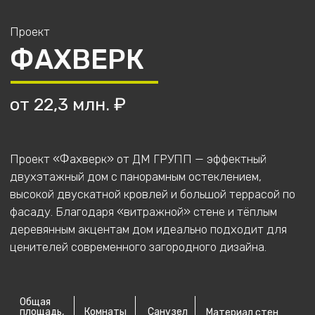
Проект «Фахверк» от ДМ ГРУПП — эффектный
двухэтажный дом с панорамным остеклением,
высокой двускатной кровлей и большой террасой по
фасаду. Благодаря «витражной» стене и тёплым
деревянным акцентам дом идеально подходит для
ценителей современного загородного дизайна.
Общая
площадь,
Комнаты
Санузел
Материал стен
кв. м.
167,44
5
2
газобетон